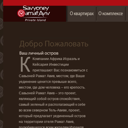
Компании Африка Исраэль и
Кейсария Инвестиции
приглашают Вас познакомиться с
Савьоней Рамат Авив, местом, где Ваше
уединение ценится превыше всего,
местом, где дом человека – его крепость.
Савьоней Рамат Авив – это проект,
являющий собой остров спокойствия,
самый зеленый и располагающий к себе
во всем северном Тель-Авиве, проект,
который предлагает уединенный остров
на территории отеля Рамат Авив,
полюбившегося всем жителям Израиля.