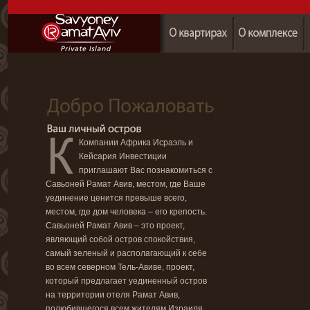
Компании Африка Исраэль и
Кейсария Инвестиции
приглашают Вас познакомиться с
Савьоней Рамат Авив, местом, где Ваше
уединение ценится превыше всего,
местом, где дом человека – его крепость.
Савьоней Рамат Авив – это проект,
являющий собой остров спокойствия,
самый зеленый и располагающий к себе
во всем северном Тель-Авиве, проект,
который предлагает уединенный остров
на территории отеля Рамат Авив,
полюбившегося всем жителям Израиля.