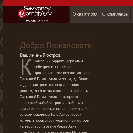
Компании Африка Исраэль и
Кейсария Инвестиции
приглашают Вас познакомиться с
Савьоней Рамат Авив, местом, где Ваше
уединение ценится превыше всего,
местом, где дом человека – его крепость.
Савьоней Рамат Авив – это проект,
являющий собой остров спокойствия,
самый зеленый и располагающий к себе
во всем северном Тель-Авиве, проект,
который предлагает уединенный остров
на территории отеля Рамат Авив,
полюбившегося всем жителям Израиля.