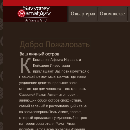
Компании Африка Исраэль и
Кейсария Инвестиции
приглашают Вас познакомиться с
Савьоней Рамат Авив, местом, где Ваше
уединение ценится превыше всего,
местом, где дом человека – его крепость.
Савьоней Рамат Авив – это проект,
являющий собой остров спокойствия,
самый зеленый и располагающий к себе
во всем северном Тель-Авиве, проект,
который предлагает уединенный остров
на территории отеля Рамат Авив,
полюбившегося всем жителям Израиля.