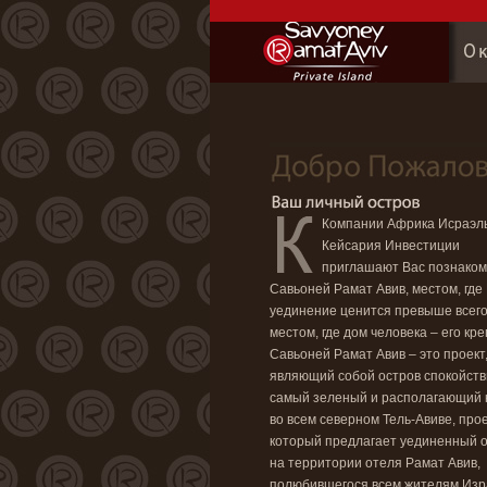
Компании Африка Исраэль
Кейсария Инвестиции
приглашают Вас познаком
Савьоней Рамат Авив, местом, где
уединение ценится превыше всего
местом, где дом человека – его кре
Савьоней Рамат Авив – это проект
являющий собой остров спокойств
самый зеленый и располагающий 
во всем северном Тель-Авиве, прое
который предлагает уединенный 
на территории отеля Рамат Авив,
полюбившегося всем жителям Изр