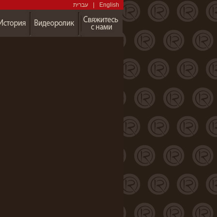
עברית
|
English