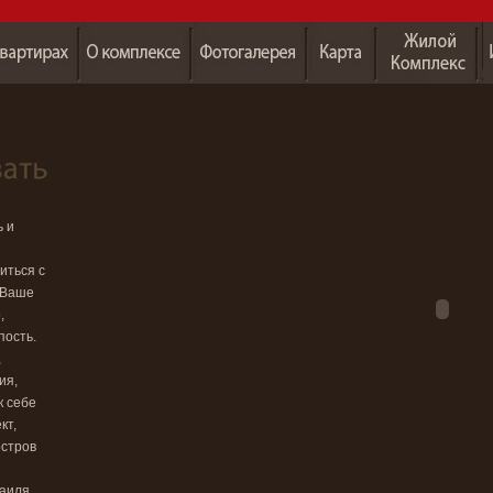
 и
иться с
 Ваше
,
пость.
,
ия,
к себе
кт,
остров
аиля.