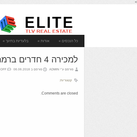
>
כל הנכסים
»
אודות
»
בלעדיות בתיווך
»
למכירה 4 חדרים ברמת אביב החדשה
פורסם ע"י ADMIN
פורסם ב 06.06.2018
 OFF
קטגוריות:
Comments are closed.