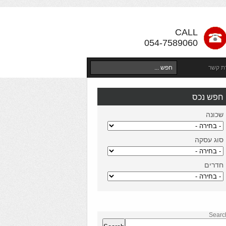
CALL
054-7589060
רת קשר
חפש נכס
שכונה
סוג עסקה
חדרים
Searc