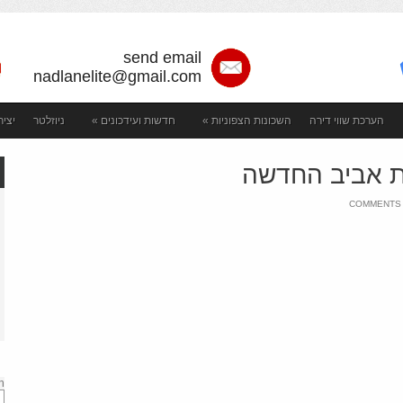
send email
nadlanelite@gmail.com
הערכת שווי דירה
השכונות הצפוניות
»
חדשות ועידכונים
»
ניוזלטר
יצי
ON
COMMENTS
למכירה
4
חדרים
ברמת
אביב
החדשה
h