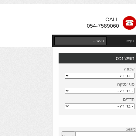
CALL
054-7589060
רת קשר
חפש נכס
שכונה
סוג עסקה
חדרים
Searc