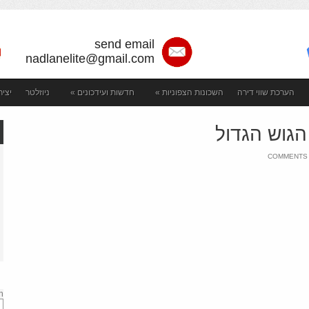
send email
nadlanelite@gmail.com
הערכת שווי דירה
השכונות הצפוניות
»
חדשות ועידכונים
»
ניוזלטר
יצי
הגוש הגדול
ON
COMMENTS
דירה
למכירה
בנופי
ים
הגוש
הגדול
h