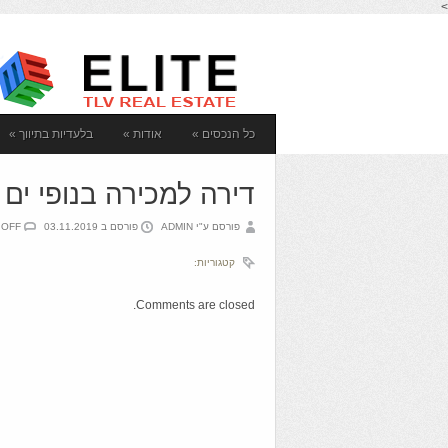
>
כל הנכסים
»
אודות
»
בלעדיות בתיווך
»
דירה למכירה בנופי ים 
פורסם ע"י ADMIN
פורסם ב 03.11.2019
 OFF
קטגוריות:
Comments are closed.