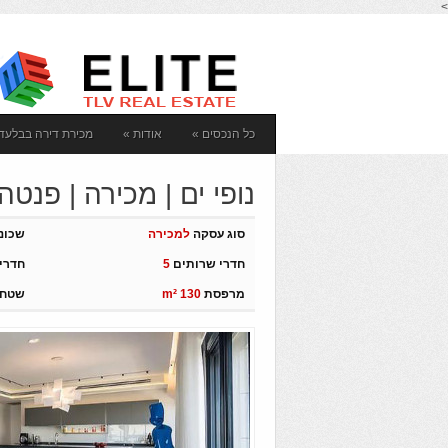
>
כל הנכסים
»
אודות
»
מכירת דירה בבלעדי
Аренда недвижимости в Рамат Авиве
יציר
נופי ים | מכירה | פנטה
סוג עסקה
למכירה
שכונ
חדרי שרותים
5
חדרי
מרפסת
m² 130
שטח