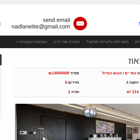
send email
nadlanelite@gmail.com
ות
האם לתת בלעדיות למתווך?
הערכת שווי דירה
השכונות הצפוניות
»
ת קשר
Недвижимость в Тель Авиве - покупка и аренда недвижимости
אוז
ה
נופי ים / הגוש הגדול
מחיר
₪14000000
 רחצה
4
חדרים
6
m² 214
חניה
2