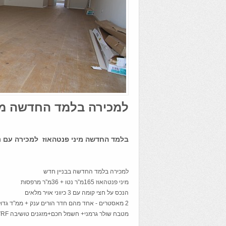
למכירה בלמד החדשה מיני פנ
בלמד החדשה מיני פנטהאוז למכירה עם נו
למכירה בלמד החדשה בבניין חדש
מיני פנטהאוז 165מ”ר נטו + 36מ”ר מרפסות
הנכס על חצי קומה עם 3 כיווני אויר מלאים
2 מאסטרים - אחד מהם חדר הורים ענק + ממ”ד גדול כחדר ארונות . דירה משודרגת ברמה גבוהה
מטבח שולר גרמני+ חשמל חכם+מזגנים טושיבה VRF , בכל הדירה פרקט אוסטרי +ברזים גרוהה