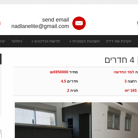
send email
nadlanelite@gmail.com
הערכת שווי דירה
השכונות הצפוניות
»
חדשות ועידכונים
»
ניוזלטר
יצי
ם
ה
למד החדשה
מחיר
₪6950000
 רחצה
3
חדרים
4.5
m² 165
חניה
2
h