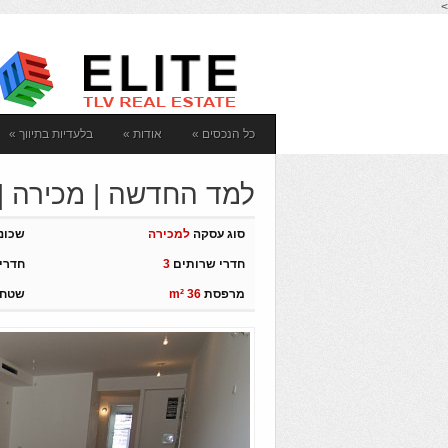
>
כל הנכסים
»
אודות
»
בלעדיות בתיווך
»
למד החדשה | מכירה | 4 חדרי
סוג עסקה
למכירה
שכונ
חדרי שרותים
3
חדרי
מרפסת
m² 36
שטח