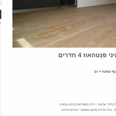
י
טהאוז 4 חדרים
ף פתוח + ים