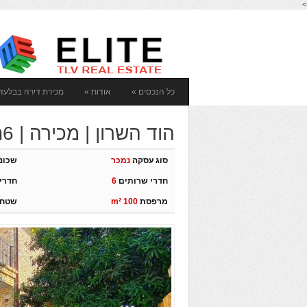
>
כל הנכסים
»
אודות
»
מכירת דירה בבלעדי
Аренда недвижимости в Рамат Авиве
יציר
הוד השרון | מכירה | 6חדרים וילה
סוג עסקה
נמכר
שכונ
חדרי שרותים
6
חדרי
מרפסת
m² 100
שטח