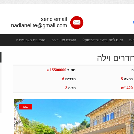
send email
nadlanelite@gmail.com
ות
האם לתת בלעדיות למתווך?
הערכת שווי דירה
השכונות הצפוניות
»
ת קשר
Недвижимость в Тель Авиве - покупка и аренда недвижимости
ה
מחיר
₪15500000
 רחצה
5
חדרים
6
m² 420
חניה
2
נמכר