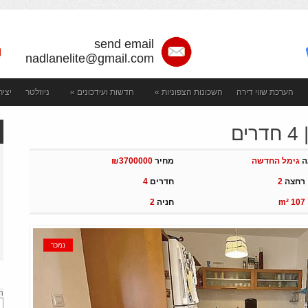
send email
nadlanelite@gmail.com
הערכת שווי דירה
השכונות הצפוניות
»
חדשות ועידכונים
»
ניוזלטר
יצי
ם
ה
גימל החדשה
מחיר
₪3700000
 רחצה
2
חדרים
4
m² 107
חניה
2
נמכר
h