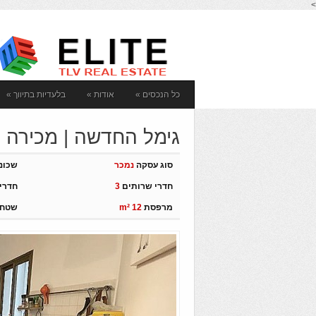
>
כל הנכסים
»
אודות
»
בלעדיות בתיווך
»
גימל החדשה | מכירה | 4 חדרי
סוג עסקה
נמכר
שכונ
חדרי שרותים
3
חדרי
מרפסת
m² 12
שטח