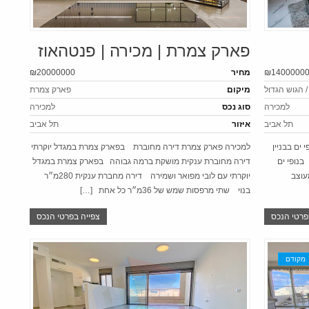
פארק צמרת | מכירה | פנטהאוז
₪1400000
מחיר
₪20000000
 / הגוש הגדול
מיקום
פארק צמרת
למכירה
סוג נכס
למכירה
תל אביב
איזור
תל אביב
 ים בבניין
למכירה פארק צמרת דירה מחוברת בפארק צמרת במגדל יוקרתי
עם 4 כיווני אויר בנופי ים
דירה מחוברת ענקית מושקת ברמה גבוהה בפארק צמרת במגדל
עוצב
יוקרתי עם לובי מפואר ושמירה דירה מחברת ענקית 280מ״ר
בנוי שתי מרפסות שמש של 36מ״ר כל אחת […]
פרטי הנכס
צפייה בפרטי הנכס
מקודם