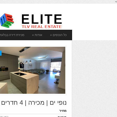
>
כל הנכסים
»
אודות
»
מכירת דירה בבלעדי
Аренда недвижимости в Рамат Авиве
יציר
נופי ים | מכירה | 4 חדרים
מחיר