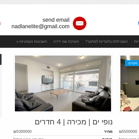
send email
nadlanelite@gmail.com
ות
האם לתת בלעדיות למתווך?
הערכת שווי דירה
השכונות הצפוניות
»
ת קשר
Недвижимость в Тель Авиве - покупка и аренда недвижимости
מקודם
נופי ים | מכירה | 4 חדרים
₪5500000
מחיר
₪5300000