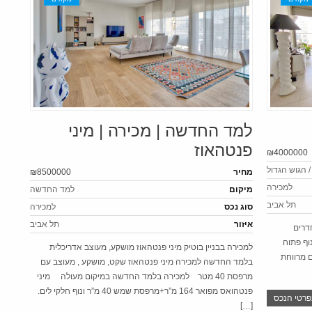
למד החדשה | מכירה | מיני
פנטהאוז
₪4000000
 / הגוש הגדול
מחיר
₪8500000
למכירה
מיקום
למד החדשה
תל אביב
סוג נכס
למכירה
איזור
תל אביב
 ים 3 חדרים מרווחת עם נוף פתוח 3 חדרים
ונוף פתוח
למכירה בבניין בוטיק מיני פנטהאוז מושקע, מעוצב אדריכלית
הגדול) בבניין שמור 3 חדרים מרווחת
בלמד החדשה למכירה מיני פנטהאוז שקט, מושקע , מעוצב עם
מרפסת 40 מטר למכירה בלמד החדשה במיקום מעולה מיני
פנטהואס מפואר 164 מ”ר+מרפסת שמש 40 מ”ר ונוף חלקי לים.
פרטי הנכס
[…]