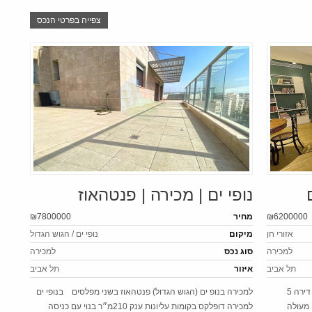
צפייה בפרטי הנכס
נופי ים | מכירה | פנטהאוז
₪6200000
מחיר
₪7800000
אזורי חן
מיקום
נופי ים / הגוש הגדול
למכירה
סוג נכס
למכירה
תל אביב
איזור
תל אביב
למכירה באזורי חן דירה 5 חדרים באזורי חן למכירה דירה 5
למכירה בנופ ים (הגוש הגדול) פנטהאוז בשני מפלסים בנופי ים
 מעולה
למכירה דופלקס בקומות עליונות ענק 210מ״ר בנוי עם כניסה