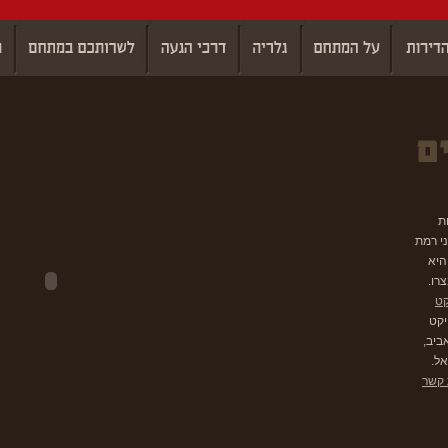
ת
ני רמת
היא
רו.
ט
יקט
ביב,
אל.
 קשר