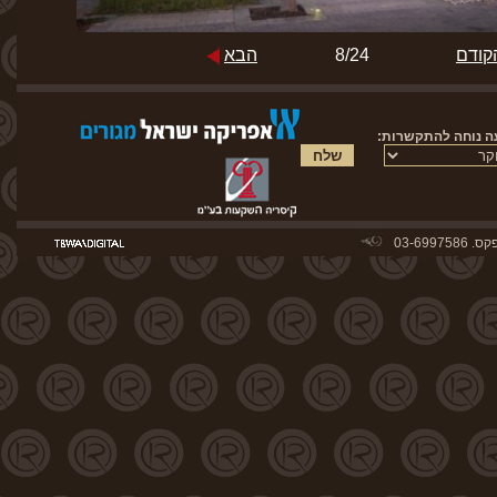
קודם
8/24
הבא