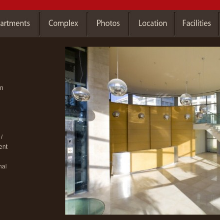
on
d
/
ent
nal