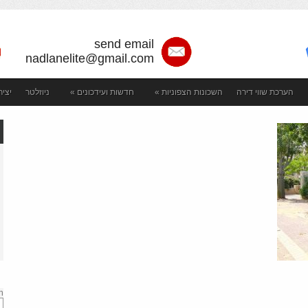
send email
nadlanelite@gmail.com
הערכת שווי דירה
השכונות הצפוניות
»
חדשות ועידכונים
»
ניוזלטר
יצי
h