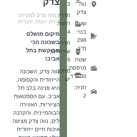
צדק
נוה
3
צדק
חדרי
בנווה צדק למכירה
דירת יוקרה יחודית
שטח
רחצה:
בנוי:
4
מיקום מושלם
298
בשכונה הכי
חדרי
מ"ר
מבוקשת בתל
שירותים:
אביב!
שטח
5
מרפסת:
מחסן:
נווה צדק, השכונה
30 מ"ר
יש
הייחודית והקסומה,
חניה:
היא פנינה בלב תל
2
אביב. עם הסמטאות
הציוריות, האווירה
הבוהמיינית, והקרבה
לים, נווה צדק מציעה
איכות חיים ייחודית