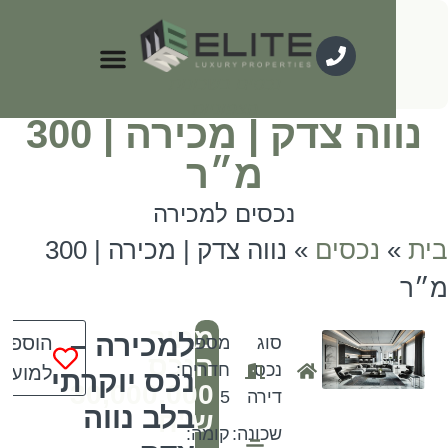
המועדפים שלי
כל הנכסים
נכסים למכירה
על השכונות
נכסים להשכרה
נכסים בשכונות
הצפוניות
נווה צדק | מכירה | 300
מ״ר
נכסים למכירה
נכסים
»
נווה צדק | מכירה | 300
מחיר
למכירה –
הוספה
סוג
מספר
הנכס
נכס:
חדרים:
למועדפים
נכס יוקרתי
30,000,000
דירה
5
בלב נווה
ש"ח
שכונה:
קומה: