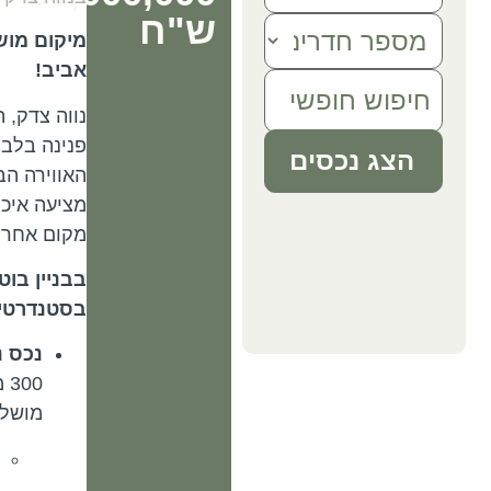
ש"ח
מיקום מוש
אביב!
נווה צדק, 
פנינה בלב 
הצג נכסים
האווירה הב
מציעה איכו
מקום אחר.
בבניין בוט
בסטנדרטים
נכס נ
00
מושלם