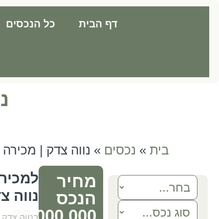
רוצה
דף הבית
כל הנכסים
לדעת
יותר?
התקשר
אלינו
054-
7589060
נו
בית
»
נכסים
»
נווה צדק | מכירה | 300 מ״
למכירה
מחיר
נווה צ
הנכס
30,000,000
בנווה צדק 