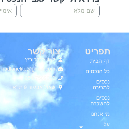
תפריט
צור קשר
לאון סנדרוביץ
דף הבית
nadlanelite@gmail.com
כל הנכסים
054-7589060
נכסים
למכירה
שאול אביגור 9 ת״א
נכסים
להשכרה
מי אנחנו
על