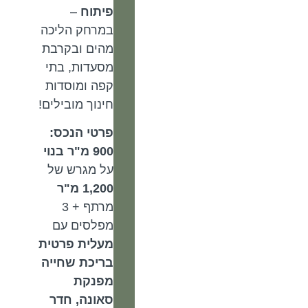
פיתוח
–
במרחק הליכה
מהים ובקרבת
מסעדות, בתי
קפה ומוסדות
חינוך מובילים!
פרטי הנכס:
900 מ"ר בנוי
על מגרש של
1,200 מ"ר
מרתף + 3
מפלסים עם
מעלית פרטית
בריכת שחייה
מפנקת
סאונה, חדר