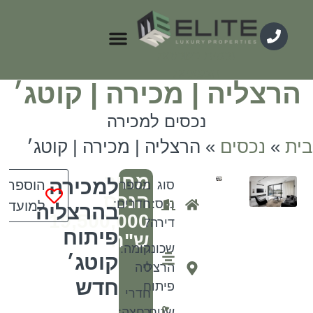
נכסים בשכונות
הצפוניות
ליה | מכירה | קוטג׳
נכסים למכירה
נכסים
»
הרצליה | מכירה | קוטג׳
מחיר
למכירה
הוספה
סוג
מספר
הנכס
נכס:
חדרים:
למועדפים
בהרצליה
19,500,000
דירה
7
פיתוח
ש"ח
שכונה:
קומה:
קוטג׳
0
הרצליה
חדש
פיתוח
חדרי
שטח
רחצה: