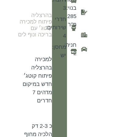
בנוי:
3
בהרצליה
285
חדרי
פיתוח למכירה
מ"ר
שירותים:
קוטג׳ עם
בריכה ונוף לים
4
חניה:
מחסן:
2
יש
למכירה
בהרצליה
פיתוח קוטג׳
חדש במיקום
מדהים 7
חדרים
כ 2-3 דק
הלכיה מחוף