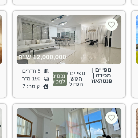
12,000,000 ש"ח
נופי ים |
5 חדרים
נופי ים /
מכירה |
נכסים
הגוש
190 מ"ר
פנטהאוז
למכירה
הגדול
קומה: 7