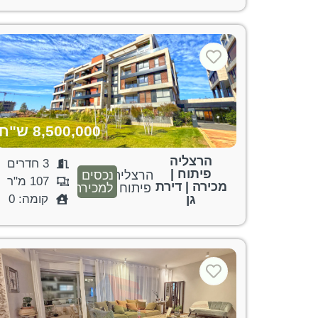
8,500,000 ש"ח
הרצליה
3 חדרים
פיתוח |
הרצליה
נכסים
107 מ"ר
מכירה | דירת
פיתוח
למכירה
גן
קומה: 0