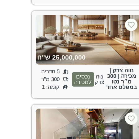
25,000,000 ש"ח
נווה צדק |
5 חדרים
מכירה | 300
נוה
נכסים
300 מ"ר
מ״ר נטו
צדק
למכירה
במפלס אחד
קומה: 1