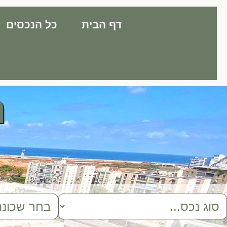
רוצה
דף הבית
כל הנכסים
לדעת
יותר?
התקשר
אלינו
054-
7589060
נ